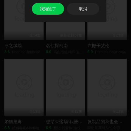
尚未察觉，这些试炼反而会让瞳的温柔之心愈发闪耀……而瞳的这
我知道了
取消
份温柔，正在这个毫不温柔的世界里激起阵阵涟漪——
全14集
更新至1267集
全13集
冰之城墙
名侦探柯南
左撇子艾伦
8.6
8.0
6.0
Koori no Jouheki/
高山南/山崎和佳奈/神谷明/小山力也/林原惠美/山口胜平/田中秀幸/
Eren the Southpaw/
全13集
全12集
全13集
婚姻剧毒
想结束这场“我爱你”的游戏
复制品的我也会谈恋爱。
6.8
6.9
即使是复制人/也会恋爱。/
婚姻毒素/Marriage Toxin/
想让“我爱你”游戏快点结束/I Want to End This Love Game/