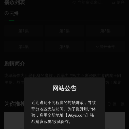
播放列表
当前资源来源
云播
- 在线播
倒序
云播
第1集
第2集
第3集
第4集
第5集
展开全部
第6集
第7集
第8集
第9集
剧情简介
统率着作为邪恶化身的魔族，以暴力与权力不断侵略世界的魔王阿
第10集
第11集
第12集完结
里曼。然而，这位魔王不知为何突然停止了所有的侵略行为！魔界
网站公告
最强的魔王停止侵略的理由……竟然是——魔王家的女儿瞳也太温
柔了吧！！ 虽为魔族之身，瞳的温柔却深不见底。这份温柔之强
近期遭到不同程度的封锁屏蔽，导致
大，就连凶残的魔族、暴戾的魔物、被奴役的人类，乃至势不两立
为你推荐
换一换
部分地区无法访问。为了提升用户体
的天使，都能被治愈得心都化开。女儿这副模样，让魔王担心得不
验，启用全新地址【9ikys.com】强
豆瓣高分
豆瓣高分
得了，哪还有心思去侵略啊。看到魔王苦恼的模样，近臣贾希决心
烈建议截屏/收藏保存。
要将瞳培养成出色的魔族，于是开始对她进行各种试炼。然而贾希