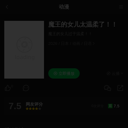
动漫
魔王的女儿太温柔了！！
魔王的女儿过于温柔！！
2026
/
日本
/
动画
/
日语
立即播放
云播
0
7.5
网友评分
7.5
0次评分
豆
很差
较差
还行
推荐
力荐