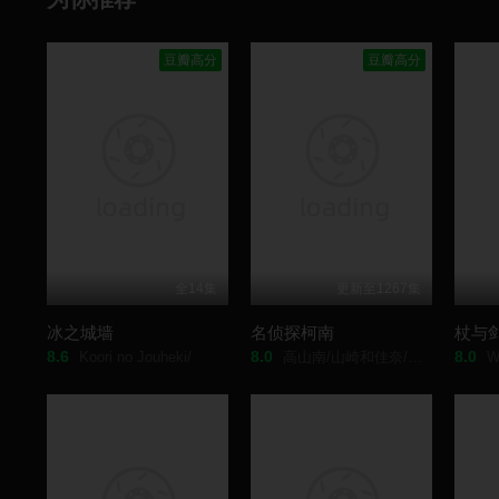
豆瓣高分
豆瓣高分
全14集
更新至1267集
冰之城墙
名侦探柯南
杖与
8.6
8.0
8.0
Koori no Jouheki/
高山南/山崎和佳奈/神谷明/小山力也/林原惠美/山口胜平/田中秀幸/
Wist