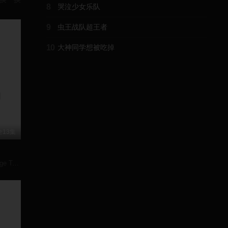
8
哭泣少女乐队
9
虫王战队超王者
10
大神同学想被吃掉
全13集
xin/