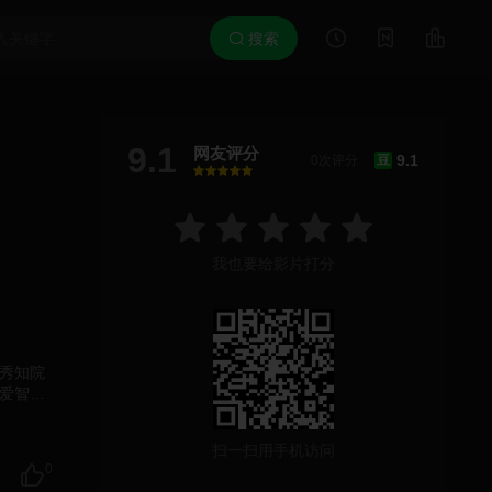
搜索
9.1
网友评分
9.1
0次评分
豆
很差
较差
还行
推荐
力荐
我也要给影片打分
—秀知院
爱智力
银以及
之苏
扫一扫用手机访问
0