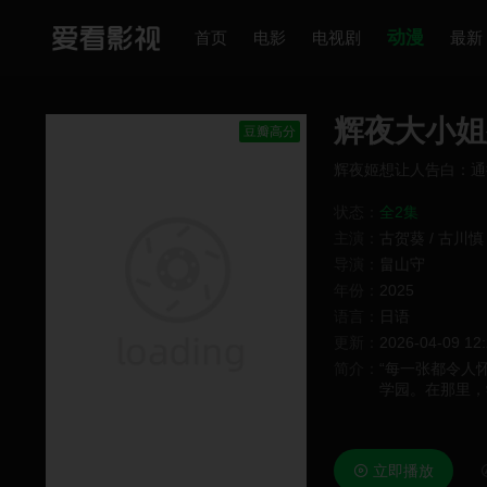
动漫
首页
电影
电视剧
最新
辉夜大小姐
豆瓣高分
辉夜姬想让人告白：通
状态：
全2集
主演：
古贺葵
/
古川慎
导演：
畠山守
年份：
2025
语言：
日语
更新：
2026-04-09 12
简介：
“每一张都令人
学园。在那里，
战后，终于开始
秀知院学园伙伴
醒。
立即播放