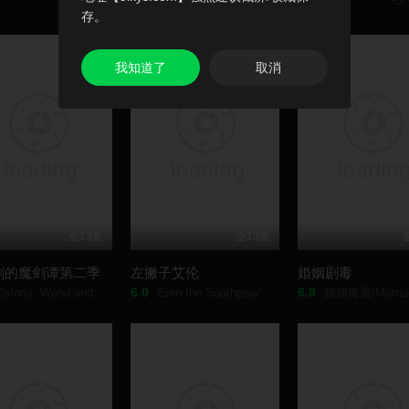
存。
我知道了
取消
全13集
全13集
剑的魔剑谭第二季
左撇子艾伦
婚姻剧毒
6.0
6.8
oria: Wand and Sword Season 2/
Eren the Southpaw/
婚姻毒素/Marriage To