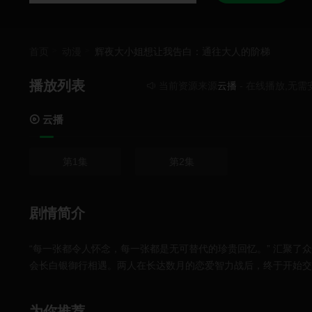
首页
动漫
辉夜大小姐想让我告白：通往大人的阶梯
播放列表
当前资源来源
云播
- 在线播放,无需安
云播
第1集
第2集
剧情简介
“每一张都令人怀念，每一张都是无可替代的珍贵回忆。” 汇聚
会长白银御行相遇。两人在长达数月的恋爱智力战后，终于开始交
秀知院学园伙伴们共度的回忆照片。每当沉浸在怀念之情中翻动一
为你推荐