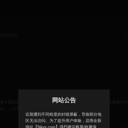
装播放器
网站公告
了众多学霸的精英学府——秀知院学园。在那里，学生会副会长四宫辉夜与
往……时光流逝，卡古雅独自在房间里翻看着相册。相册里排列着与白银
近期遭到不同程度的封锁屏蔽，导致部分地
页，卡古雅的回忆便随之苏醒。
区无法访问。为了提升用户体验，启用全新
地址【9ikys.com】强烈建议截屏/收藏保