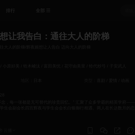
排行
全部
想让我告白：通往大人的阶梯
往大人的阶梯/辉夜姬想让人告白 迈向大人的阶梯
/
小原好美
/
铃木崚汰
/
富田美忧
/
花守由美里
/
铃代纱弓
/
子安武人
地区：
日本
类型：
喜剧
/
爱情
/
动画
:28
怀念，每一张都是无可替代的珍贵回忆。” 汇聚了众多学霸的精英学府—
学生会副会长四宫辉夜与学生会会长白银御行相遇。两人在长达数月的恋
交往……时光流逝，卡古雅独自在房间里翻看着相册。相册里排列着与白
们共度的回忆照片。每当沉浸在怀念之情中翻动一页，卡古雅的回忆便随
云播