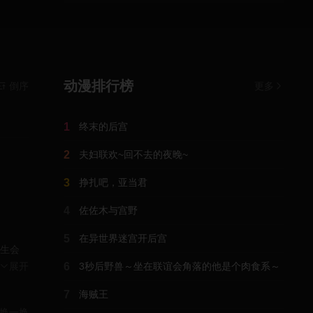
动漫排行榜
倒序
更多
1
终末的后宫
2
夫妇联欢~回不去的夜晚~
3
挣扎吧，亚当君
4
佐佐木与宫野
5
在异世界迷宫开后宫
学生会
以及
展开
6
3秒后野兽～坐在联谊会角落的他是个肉食系～
7
海贼王
换一换