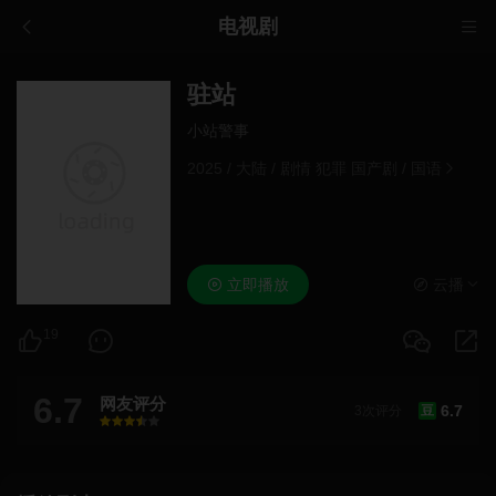
电视剧
驻站
小站警事
2025
/
大陆
/
剧情 犯罪 国产剧
/
国语
立即播放
云播
19
6.7
网友评分
6.7
3次评分
豆
很差
较差
还行
推荐
力荐