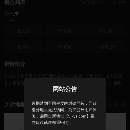
播放列表
当前资源来源
云播
- 在线播
倒序
云播
第01集
第02集
第03集
第04集
第05集
第06集
展开全部
第07集
第08集
第09集
剧情简介
花城站派出所警长常胜正面临着事业与生活的双重危机：在升副所
第10集
第11集
第12集
长的希望泡汤后，自己与妻子周颖多年的婚姻也走到了尽头。此时
网站公告
正遇辖区内东寨车站驻站警老孙在执勤中突发疾病身亡，于是常胜
第13集
第14集
第15集
选择自我放逐，来到这个偏远小站接班。初到东寨，面对车站货盗
近期遭到不同程度的封锁屏蔽，导致
频发和当地村民各种刁难，常胜被折腾得苦不堪言。在乡村教师王
为你推荐
换一换
部分地区无法访问。为了提升用户体
冬雨的帮助下，常胜开始学习如何与村民打交道。常王二人也从不
第16集
第17集
第18集
验，启用全新地址【9ikys.com】强
打不相识的“冤家”，成了默契十足的“搭档”。常胜在驻站这段时间里
烈建议截屏/收藏保存。
用他善良、风趣、有人格魅力的方式将各种难题一一化解。此外他
第19集
第20集
第21集