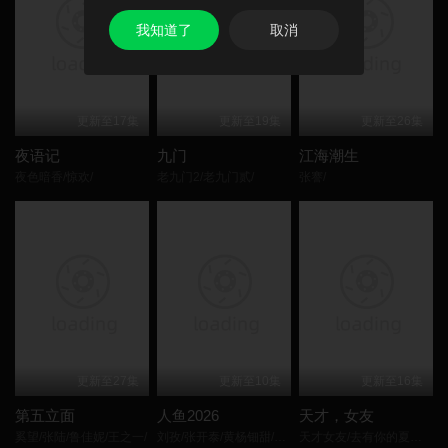
还热心帮助村民脱贫，甚至不顾安危和歹徒搏斗，终于令他在东寨
我知道了
取消
扎下脚跟，同时也发现当初老孙的死另有隐情第十三届金盾文学一
第22集
第23集
第24集
等奖作品长篇小说《驻站》改编。
第25集
第26集
第27集
更新至17集
更新至19集
更新至26集
第28集
第29集
第30集
夜语记
九门
江海潮生
夜色暗香/惊欢/
老九门2/老九门贰/
张謇/
第31集
第32集
第33集
更新至27集
更新至10集
更新至16集
第五立面
人鱼2026
天才，女友
奚望/张陆/鲁佳妮/王之一/
刘孜/张开泰/黄杨钿甜/董勇/张帆/陈创/何思甜/张棪琰/
天才女友/去有你的夏天/当你耀眼时/