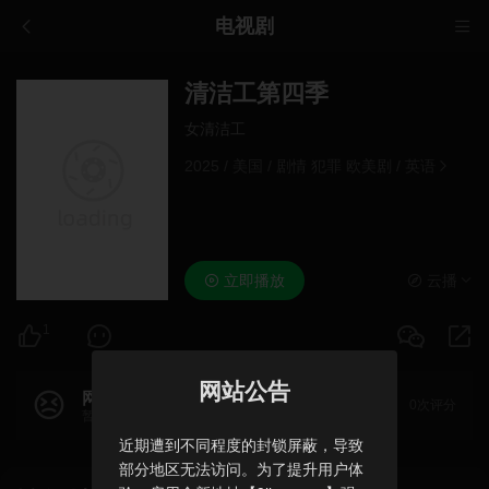
电视剧
清洁工第四季
女清洁工
2025
/
美国
/
剧情 犯罪 欧美剧
/
英语
立即播放
云播
1
网站公告
网友评分
0次评分
暂无评分
近期遭到不同程度的封锁屏蔽，导致
部分地区无法访问。为了提升用户体