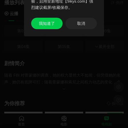
验，启用全新地址【9ikys.com】强
播放列表
在线播放,无需安装播放器
倒序
烈建议截屏/收藏保存。
云播
我知道了
取消
第01集
第02集
第03集
第04集
第05集
第06集
展开全部
第07集
第08集
第09集
剧情简介
随着 FBl 对蕾蒙娜的调查，她的权力显然大不如前，但凭借她的名
第10集
第11集
第12集
声，她仍有底牌可打；随着蕾蒙娜和索尼之间权力动态的变化，卢
浅色模
卡给了索尼掌控局面的信心。
留言反
为你推荐
换一换
豆瓣高分
首页
电影
电视剧