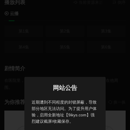
播放列表
当前资源来源
云播
- 在线播
倒序
云播
第1集
第2集
第3集
第4集
第5集
第6集
剧情简介
在医院里，当科尔顿为自己的生命而战时，所有人都团结在他周
网站公告
围。
为你推荐
近期遭到不同程度的封锁屏蔽，导致
换一换
部分地区无法访问。为了提升用户体
验，启用全新地址【9ikys.com】强
烈建议截屏/收藏保存。