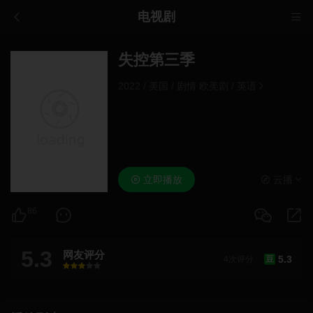
电视剧
失控第三季
2022
/
美国
/
剧情 欧美剧
/
英语
立即播放
云播
86
5.3
网友评分
5.3
4次评分
豆
很差
较差
还行
推荐
力荐