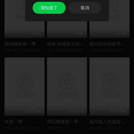
我知道了
取消
全8集
全6集
全10集
斯特林角第一季
瑞奇·热维斯之街猫一族
我与沃尔特家男孩的生活第三季
艾拉·鲁宾/艾米丽·霍菲尔/基恩·鲁法洛/Mabel Strachan/博·布拉加森/丹尼尔·奎恩-托伊/雅各布·怀特达克-拉瓦/Nikko Angelo Hinayo/
瑞奇·热维斯/戴安·摩根/汤姆·巴斯登/大卫·厄尔/乔·哈特利/安德鲁·布鲁克/凯丽·戈德利曼/娜塔莉·卡西迪/
妮基·罗德里格斯/诺亚·拉朗德/阿什比·金特里/艾萨克·阿雷兰尼斯/马克·布鲁卡斯/Sally Cacic/柯瑞·福格尔玛尼斯/Lennix James/
更新至4集
更新至6集
更新至9集
冷第一季
西区帮派第一季
我与超人的冒险第三季
Kholod/Cold/冷之国度的女基督山伯爵/极寒追杀/
西区匪帮/
杰克·奎德/爱丽丝·李/伊斯梅尔·萨希德/琪亚娜·玛黛拉/小戴维·艾瑞歌/卢卡斯·格拉比/马克斯·迈特尔曼/克里斯·帕内尔/