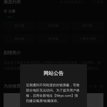
播放列表
当前资源来源
云播
- 在线播
倒序
云播
第01集
第02集
第03集
第04集
第05集
第06集
展开全部
第07集
第08集
第09集
剧情简介
见证这个疯狂外星家族陷入滑稽恶作剧的混乱场面，与此同时，他
第10集
们囚禁在墙内的缩小人正上演史诗级悲剧的最终章。当"太阳对立
网站公告
体"踏上难忘的告别之旅，每个转角都将带来令人捧腹的惊喜。
近期遭到不同程度的封锁屏蔽，导致
为你推荐
换一换
部分地区无法访问。为了提升用户体
验，启用全新地址【9ikys.com】强
烈建议截屏/收藏保存。