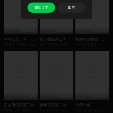
我知道了
取消
更新至1集
更新至1集
更新至1集
图书馆员：下一章第二季
足球教练第四季
断林镇谜案第十二季
奥利维亚·莫里斯/卡勒姆·麦高恩/布鲁·罗宾森/杰西卡·格林/克里斯蒂安·凯恩/林蒂·布丝/多米尼克·莫纳汉/乔什·盖茨/
乜都得教练/泰德拉索：错棚教练趣事多/
布罗肯伍德疑案/
全4集
更新至7集
更新至4集
切尔西侦探第三季
百年孤独第二季
冷第一季
阿德里安·斯卡伯勒/Vanessa·Emme/安娜玛丽亚·玛琳卡·Ana/
百年孤寂：第二部/百年孤寂2/One Hundred Years of Solitude: Part 2/
Kholod/Cold/冷之国度的女基督山伯爵/极寒追杀/