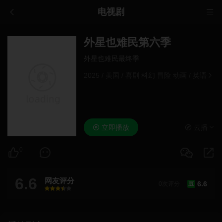
电视剧
外星也难民第六季
外星也难民最终季
2025
/
美国
/
喜剧 科幻 冒险 动画
/
英语
立即播放
云播
0
6.6
网友评分
6.6
0次评分
豆
很差
较差
还行
推荐
力荐