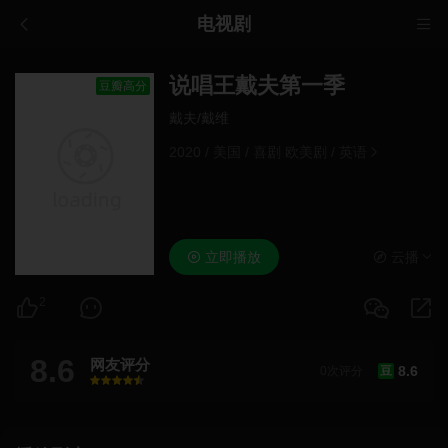
电视剧
说唱王戴夫第一季
豆瓣高分
戴夫/戴维
2020
/
美国
/
喜剧 欧美剧
/
英语
立即播放
云播
2
8.6
网友评分
8.6
0次评分
豆
很差
较差
还行
推荐
力荐