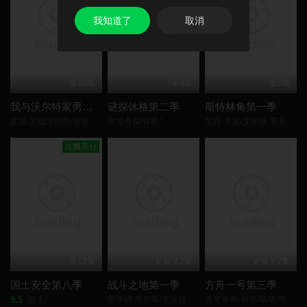
我知道了
取消
全10集
全8集
全8集
我与沃尔特家男孩的生活第三季
谜探休格第二季
斯特林角第一季
妮基·罗德里格斯/诺亚·拉朗德/阿什比·金特里/艾萨克·阿雷兰尼斯/马克·布鲁卡斯/Sally Cacic/柯瑞·福格尔玛尼斯/Lennix James/
洛城奇探/休格/
艾拉·鲁宾/艾米丽·霍菲尔/基恩·鲁法洛/Mabel Strachan/博·布拉加森/丹尼尔·奎恩-托伊/雅各布·怀特达克-拉瓦/Nikko Angelo Hinayo/
豆瓣高分
全12集
更新至2集
更新至2集
国土安全第八季
战斗之地第一季
方舟一号第三季
9.5
霍华德·查尔斯/尼古拉斯·平诺克/黛博拉·艾里德/
克里斯蒂·柏克/瑞斯·里奇/理查德·弗利施曼/瑞安·亚当斯/帕夫莱·耶里尼奇/沙利妮·佩里斯/蒂安娜·乌普切娃/戴安娜·贝穆德斯/
国土/