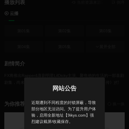
播放列表
当前资源来源
云播
- 在线播放
倒序
云播
第01集
第02集
第03集
第04集
第05集
第06集
展开全部
第07集
第08集
第09集
剧情简介
FX将推出Rapper&喜剧明星LilDicky主演、聚焦他的生活的一部喜剧
第10集
剧集，尚未定名。由Dicky和杰夫·谢弗(《联盟》《宋飞正传》)打
网站公告
造，凯文·哈特、格雷格·莫托拉(《太坏了》《新闻编辑室》)、Sala
dinPatterson(《生活大爆炸》)等执行制作，莫托拉执导首集。聚焦
近期遭到不同程度的封锁屏蔽，导致
一个住在郊区神经兮兮的20多岁的年轻人，他坚信自己注定会成为
为你推荐
换一换
部分地区无法访问。为了提升用户体
有史以来最好的说唱歌手之一。现在他必须说服他最亲密的朋友，
验，启用全新地址【9ikys.com】强
因为在他们的帮助下，他可能会真正说服世界。
烈建议截屏/收藏保存。