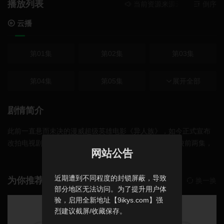
播放列表
当前资源来源
云播
- 在线播放
倒序
云播
第01集
第02集
第03集
第04集
第05集
第06集
展开全部
第07集
第08集
剧情简介
此前一直悬而未决的漫威超级英雄电影《异人族》，如今正式宣布
改拍电视剧。并确定将于2017年9月在部分IMAX影院上映前两集，
网站公告
ABC电视台会在上映两周后开播传统剪辑版。漫威早前计划于2019
年推出《异人族》电影，但在今年4月时，公司又宣布暂停该项目，
近期遭到不同程度的封锁屏蔽，导致
转而由布丽·拉尔森主演的《惊奇队长》接棒该档期。
为你推荐
换一换
部分地区无法访问。为了提升用户体
验，启用全新地址【9ikys.com】强
烈建议截屏/收藏保存。