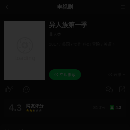
电视剧
异人族第一季
非人类
2017
/
美国
/
动作 科幻 冒险
/
英语
立即播放
云播
0
4.3
网友评分
4.3
0次评分
豆
很差
较差
还行
推荐
力荐