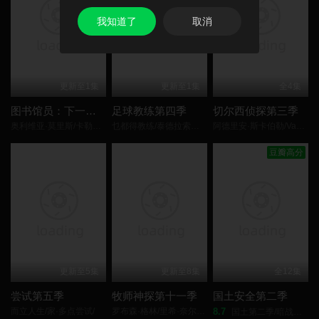
我知道了
取消
更新至1集
更新至1集
全4集
图书馆员：下一章第二季
足球教练第四季
切尔西侦探第三季
奥利维亚·莫里斯/卡勒姆·麦高恩/布鲁·罗宾森/杰西卡·格林/克里斯蒂安·凯恩/林蒂·布丝/多米尼克·莫纳汉/乔什·盖茨/
乜都得教练/泰德拉索：错棚教练趣事多/
阿德里安·斯卡伯勒/Vanessa·Emme/安娜玛丽亚·玛琳卡·Ana/
豆瓣高分
更新至5集
更新至8集
全12集
尝试第五季
牧师神探第十一季
国土安全第二季
而立人生/家·多点尝试/
罗布森·格林/里希·奈尔/阿尔·韦弗/泰莎·皮科-琼斯/凯西·艾因斯沃斯/奥利弗·迪姆斯戴尔/尼克·布莱波尔/布莱德利·豪尔/
8.7
国土第二季/暗战第二季/反恐危机第二季/