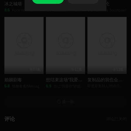
冰之城墙
名侦探柯南
左撇子艾伦
8.6
8.0
6.0
Koori no Jouheki/
高山南/山崎和佳奈/神谷明/小山力也/林原惠美/山口胜平/田中秀幸/
Eren the Southpaw/
全13集
全12集
全13集
婚姻剧毒
想结束这场“我爱你”的游戏
复制品的我也会谈恋爱。
6.8
6.9
即使是复制人/也会恋爱。/
婚姻毒素/Marriage Toxin/
想让“我爱你”游戏快点结束/I Want to End This Love Game/
换一换
评论
评论已关闭