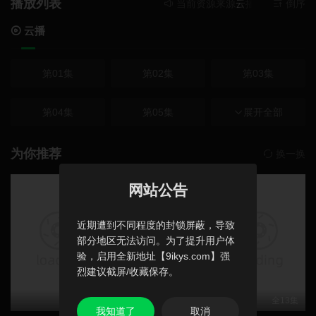
播放列表
当前资源来源
云播
- 在线播放,
倒序
云播
第01集
第02集
第03集
第04集
第05集
第06集
展开全部
第07集
第08集
第09集
为你推荐
换一换
豆瓣高分
豆瓣高分
网站公告
第10集
第11集
第12集
近期遭到不同程度的封锁屏蔽，导致
部分地区无法访问。为了提升用户体
验，启用全新地址【9ikys.com】强
烈建议截屏/收藏保存。
全14集
更新至1267集
全13集
我知道了
取消