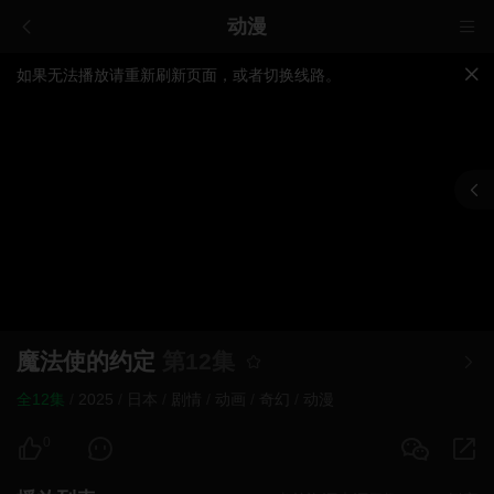
动漫
如果无法播放请重新刷新页面，或者切换线路。
视频载入速度跟网速有关，请耐心等待几秒钟。
提醒：
不要轻易相信视频中的广告，谨防上当受骗!
魔法使的约定
第12集
全12集
/
2025
/
日本
/
剧情
/
动画
/
奇幻
/
动漫
0