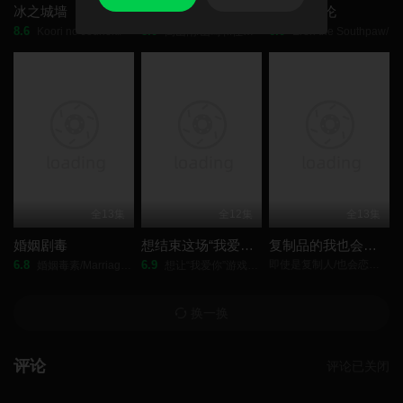
冰之城墙
名侦探柯南
左撇子艾伦
8.6
8.0
6.0
Koori no Jouheki/
高山南/山崎和佳奈/神谷明/小山力也/林原惠美/山口胜平/田中秀幸/
Eren the Southpaw/
全13集
全12集
全13集
婚姻剧毒
想结束这场“我爱你”的游戏
复制品的我也会谈恋爱。
6.8
6.9
即使是复制人/也会恋爱。/
婚姻毒素/Marriage Toxin/
想让“我爱你”游戏快点结束/I Want to End This Love Game/
换一换
评论
评论已关闭