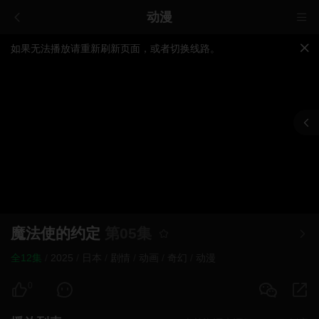
动漫
如果无法播放请重新刷新页面，或者切换线路。
视频载入速度跟网速有关，请耐心等待几秒钟。
提醒：
不要轻易相信视频中的广告，谨防上当受骗!
魔法使的约定
第05集
全12集
/
2025
/
日本
/
剧情
/
动画
/
奇幻
/
动漫
0