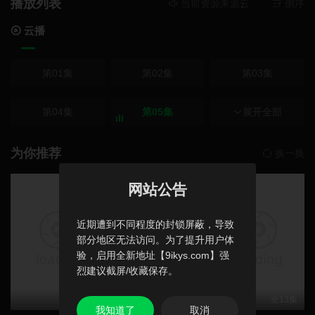
播放列表
当前资源来源
云播
- 在线播放
倒序
云播
第01集
第02集
第03集
第04集
第05集
第06集
展开全部
第07集
第08集
第09集
为你推荐
换一换
豆瓣高分
豆瓣高分
网站公告
第10集
第11集
第12集
近期遭到不同程度的封锁屏蔽，导致
部分地区无法访问。为了提升用户体
验，启用全新地址【9ikys.com】强
烈建议截屏/收藏保存。
全14集
更新至1267集
全13集
我知道了
取消